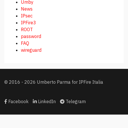
Umby
News
IPsec
IPFire3
ROOT
password
FAQ
wireguard
© 2016 - 2026 Umberto Parma for IPFire Italia
Facebook
LinkedIn
Telegram