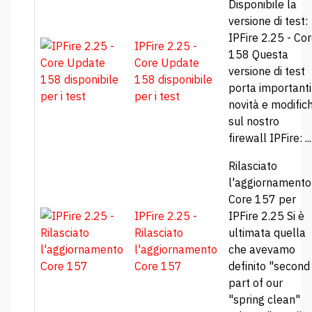
Disponibile la
versione di test:
IPFire 2.25 - Co
IPFire 2.25 -
158 Questa
Core Update
versione di test
158 disponibile
porta importanti
per i test
novità e modific
sul nostro
firewall IPFire: ...
Rilasciato
l'aggiornamento
Core 157 per
IPFire 2.25 -
IPFire 2.25 Si è
Rilasciato
ultimata quella
l'aggiornamento
che avevamo
Core 157
definito "second
part of our
"spring clean"