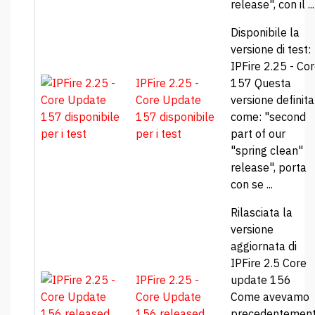
release", con il ...
Disponibile la
versione di test:
IPFire 2.25 - Co
IPFire 2.25 -
157 Questa
Core Update
versione definita
157 disponibile
come: "second
per i test
part of our
"spring clean"
release", porta
con se ...
Rilasciata la
versione
aggiornata di
IPFire 2.5 Core
IPFire 2.25 -
update 156
Core Update
Come avevamo
156 released
precedentemen