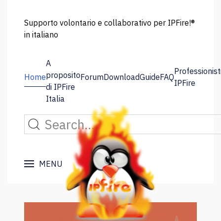
Supporto volontario e collaborativo per IPFire!®
in italiano
A
Professionist
proposito
Home
Forum
Download
Guide
FAQ
IPFire
di IPFire
Italia
MENU