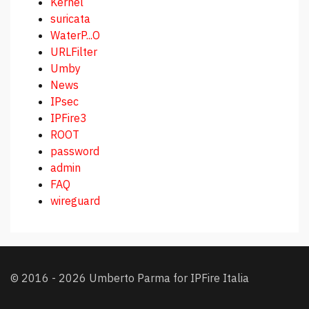
Kernel
suricata
WaterP...O
URLFilter
Umby
News
IPsec
IPFire3
ROOT
password
admin
FAQ
wireguard
© 2016 - 2026 Umberto Parma for IPFire Italia