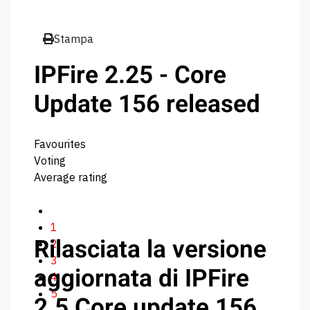
Stampa
IPFire 2.25 - Core
Update 156 released
Favourites
Voting
Average rating
1
Rilasciata la versione
2
3
aggiornata di IPFire
4
5
2.5 Core update 156