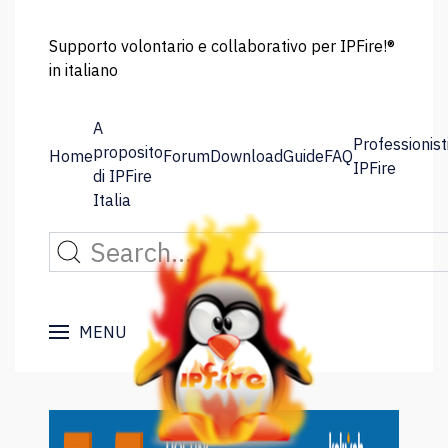
Supporto volontario e collaborativo per IPFire!®
in italiano
A
Professionist
proposito
Home
Forum
Download
Guide
FAQ
IPFire
di IPFire
Italia
MENU