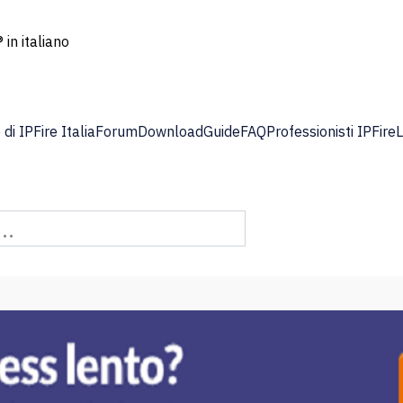
 in italiano
di IPFire Italia
Forum
Download
Guide
FAQ
Professionisti IPFire