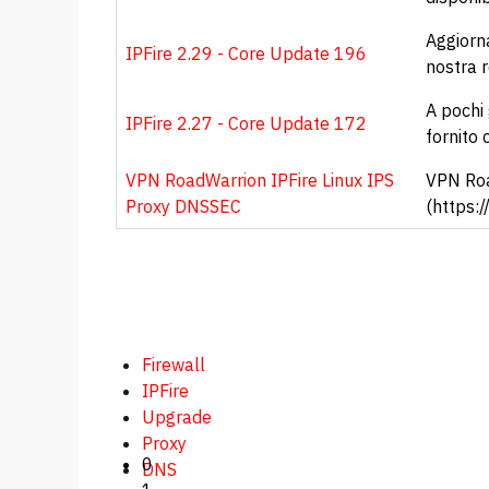
Aggiorn
IPFire 2.29 - Core Update 196
nostra r
A pochi
IPFire 2.27 - Core Update 172
fornito 
VPN RoadWarrion IPFire Linux IPS
VPN Roa
Proxy DNSSEC
(https:/
Firewall
IPFire
Upgrade
Proxy
0
DNS