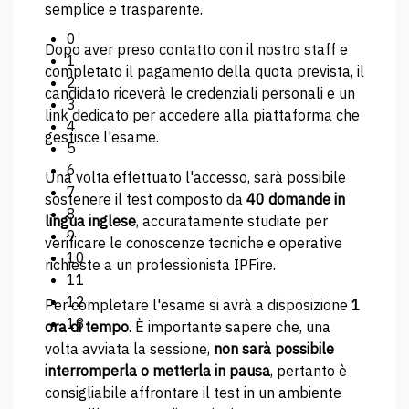
semplice e trasparente.
0
Dopo aver preso contatto con il nostro staff e
1
completato il pagamento della quota prevista, il
2
candidato riceverà le credenziali personali e un
3
link dedicato per accedere alla piattaforma che
4
gestisce l'esame.
5
6
Una volta effettuato l'accesso, sarà possibile
7
sostenere il test composto da
40 domande in
8
lingua inglese
, accuratamente studiate per
9
verificare le conoscenze tecniche e operative
10
richieste a un professionista IPFire.
11
12
Per completare l'esame si avrà a disposizione
1
13
ora di tempo
. È importante sapere che, una
volta avviata la sessione,
non sarà possibile
interromperla o metterla in pausa
, pertanto è
consigliabile affrontare il test in un ambiente