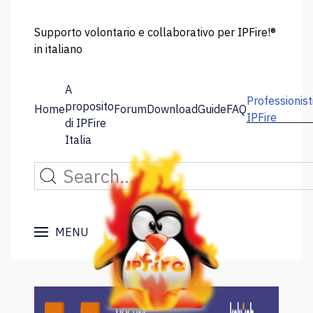
Supporto volontario e collaborativo per IPFire!®
in italiano
A
Professionist
proposito
Home
Forum
Download
Guide
FAQ
IPFire
di IPFire
Italia
MENU