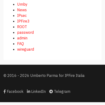
Umby
News
IPsec
IPFire3
ROOT
password
admin
FAQ
wireguard
© 2016 - 2026 Umberto Parma for IPFire Italia
Facebook
LinkedIn
Telegram