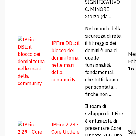
SIGNIFICATIVO
C. MINORE
Sforzo (da ...
Nel mondo della
sicurezza di rete,
IPFire DBL: il
il filtraggio dei
blocco dei
domini è una di
Mer
domini torna
quelle
Feb
nelle mani
funzionalità
16
della
fondamentali
community
che tutti danno
per scontata…
finché non ...
Il team di
sviluppo di IPFire
è entusiasta di
IPFire 2.29 -
presentare Core
Core Update
Sab
Update 200, una