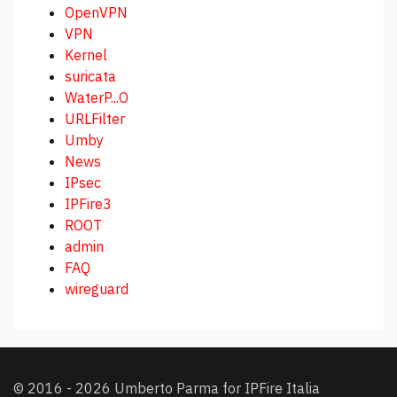
OpenVPN
VPN
Kernel
suricata
WaterP...O
URLFilter
Umby
News
IPsec
IPFire3
ROOT
admin
FAQ
wireguard
© 2016 - 2026 Umberto Parma for IPFire Italia