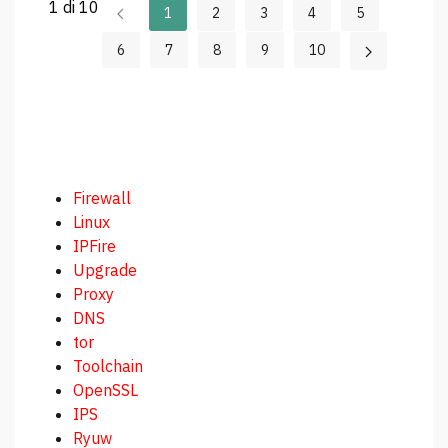
1 di 10
1
2
3
4
5
6
7
8
9
10
Firewall
Linux
IPFire
Upgrade
Proxy
DNS
tor
Toolchain
OpenSSL
IPS
Ryuw