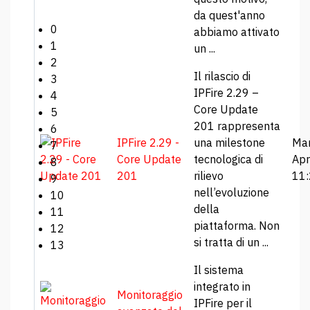
da quest'anno
0
abbiamo attivato
1
un ...
2
Il rilascio di
3
IPFire 2.29 –
4
Core Update
5
201 rappresenta
6
IPFire 2.29 -
una milestone
Mar
7
Core Update
tecnologica di
Apr
8
201
rilievo
11
9
nell’evoluzione
10
della
11
piattaforma. Non
12
si tratta di un ...
13
Il sistema
integrato in
Monitoraggio
IPFire per il