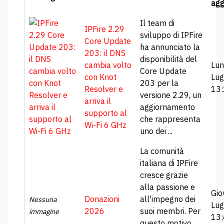
agg
Il team di
IPFire 2.29
sviluppo di IPFire
Core Update
ha annunciato la
203: il DNS
disponibilità del
cambia volto
Lun
Core Update
con Knot
Lug
203 per la
Resolver e
13
versione 2.29, un
arriva il
aggiornamento
supporto al
che rappresenta
Wi-Fi 6 GHz
uno dei ...
La comunità
italiana di IPFire
cresce grazie
alla passione e
Gio
Donazioni
all'impegno dei
Nessuna
Lug
2026
suoi membri. Per
immagine
13
questo motivo,