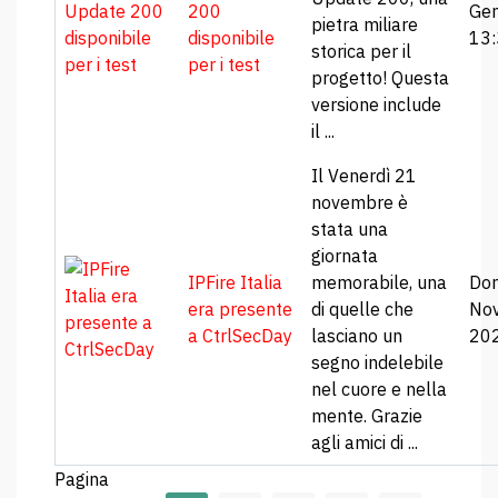
200
Gen
pietra miliare
disponibile
13
storica per il
per i test
progetto! Questa
versione include
il ...
Il Venerdì 21
novembre è
stata una
giornata
IPFire Italia
memorabile, una
Dom
era presente
di quelle che
No
a CtrlSecDay
lasciano un
20
segno indelebile
nel cuore e nella
mente. Grazie
agli amici di ...
Pagina