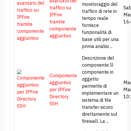
avanzato del
monitoraggio del
traffico su
Sab
traffico di rete in
IPFire
Ma
tempo reale
tramite
16
fornisce
componente
funzionalità di
aggiuntivo
base utili per una
prima analisi ...
Descrizione del
componente Il
componente in
Componente
oggetto
aggiuntivo
Mar
permette di
per IPFire
Ma
implementare un
Directory
10
sistema di file
SSH
transfer sicuro
direttamente sul
firewall. La ...