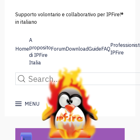
Supporto volontario e collaborativo per IPFire!®
in italiano
A
Professionist
proposito
Home
Forum
Download
Guide
FAQ
IPFire
di IPFire
Italia
MENU