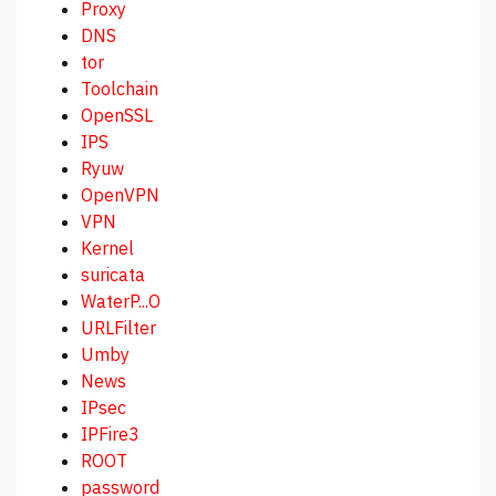
Proxy
DNS
tor
Toolchain
OpenSSL
IPS
Ryuw
OpenVPN
VPN
Kernel
suricata
WaterP...O
URLFilter
Umby
News
IPsec
IPFire3
ROOT
password