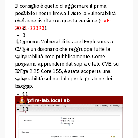
Il consiglio è quello di aggiornare il prima
0
possibile i nostri firewall visto la vulnerabilità
1
che viene risolta con questa versione (
CVE-
2
2021-33393
).
3
Il Common Vulnerabilities and Explosures o
4
CVE, è un dizionario che raggruppa tutte le
5
vulnerabilità note pubblicamente. Come
6
possiamo apprendere dal sopra citato CVE, su
7
IPFire 2.25 Core 155, è stata scoperta una
8
vulnerabilità sul modulo per la gestione dei
9
backup.
10
11
12
13