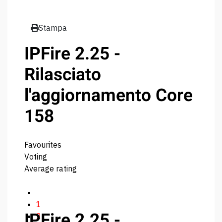
Stampa
IPFire 2.25 -
Rilasciato
l'aggiornamento Core
158
Favourites
Voting
Average rating
1
IPFire 2.25 -
2