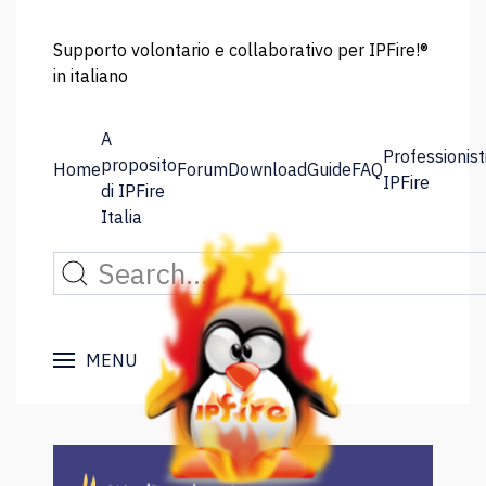
Supporto volontario e collaborativo per IPFire!®
in italiano
A
Professionist
proposito
Home
Forum
Download
Guide
FAQ
IPFire
di IPFire
Italia
MENU