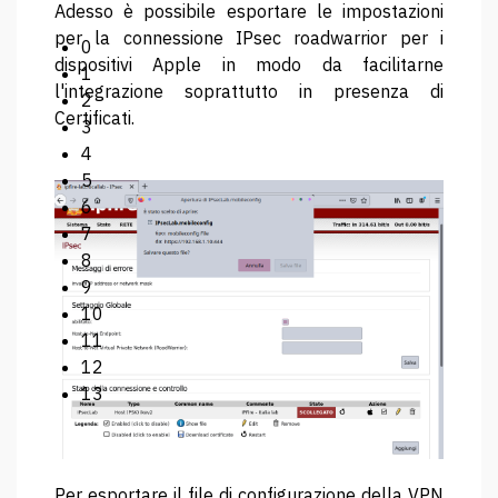
Adesso è possibile esportare le impostazioni
per la connessione IPsec roadwarrior per i
0
dispositivi Apple in modo da facilitarne
1
l'integrazione soprattutto in presenza di
2
Certificati.
3
4
5
6
7
8
9
10
11
12
13
Per esportare il file di configurazione della VPN