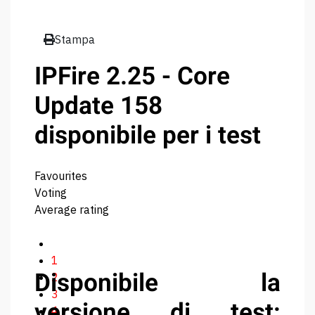
Stampa
IPFire 2.25 - Core
Update 158
disponibile per i test
Favourites
Voting
Average rating
1
Disponibile la
2
3
versione di test:
4