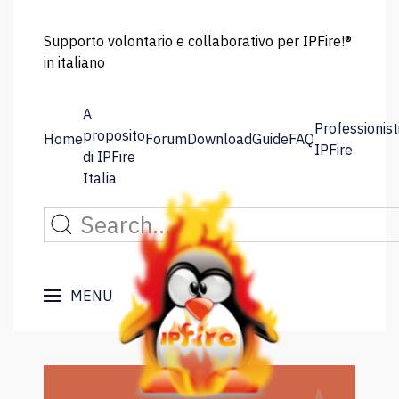
Supporto volontario e collaborativo per IPFire!®
in italiano
A
Professionist
proposito
Home
Forum
Download
Guide
FAQ
IPFire
di IPFire
Italia
MENU