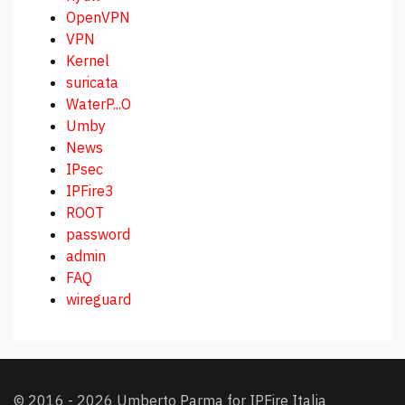
OpenVPN
VPN
Kernel
suricata
WaterP...O
Umby
News
IPsec
IPFire3
ROOT
password
admin
FAQ
wireguard
© 2016 - 2026 Umberto Parma for IPFire Italia