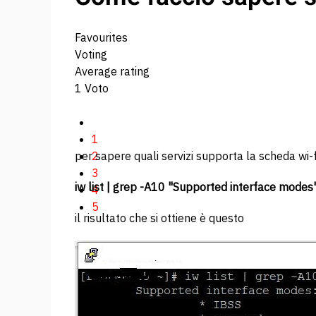
Favourites
Voting
Average rating
1 Voto
1
per sapere quali servizi supporta la scheda wi-f
2
3
iw list | grep -A10 "Supported interface modes
4
5
il risultato che si ottiene è questo