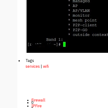
Tags
services
|
wifi
Firewall
0
IPFire