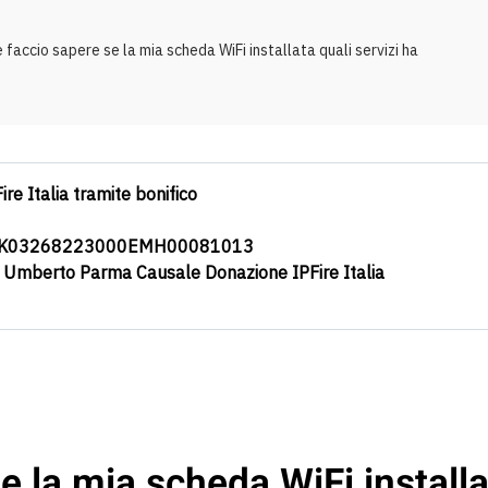
faccio sapere se la mia scheda WiFi installata quali servizi ha
ire Italia tramite bonifico
0K03268223000EMH00081013
a Umberto Parma Causale Donazione IPFire Italia
 la mia scheda WiFi installat