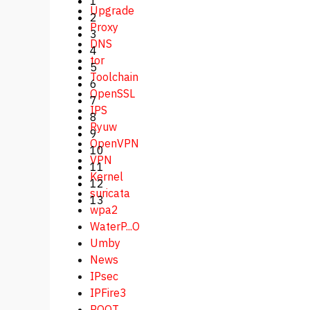
1
Upgrade
2
Proxy
3
DNS
4
tor
5
Toolchain
6
OpenSSL
7
IPS
8
Ryuw
9
OpenVPN
10
VPN
11
Kernel
12
suricata
13
wpa2
WaterP...O
Umby
News
IPsec
IPFire3
ROOT