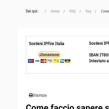
Sei qui:
Home
FAQ
Faq
Come 
Sostieni IPF
Sostieni IPFire Italia
IBAN IT8
Intestato 
Stampa
Come faccio sapere se