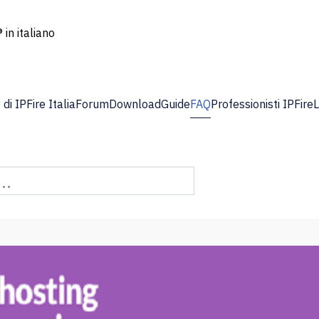
 in italiano
di IPFire Italia
Forum
Download
Guide
FAQ
Professionisti IPFire