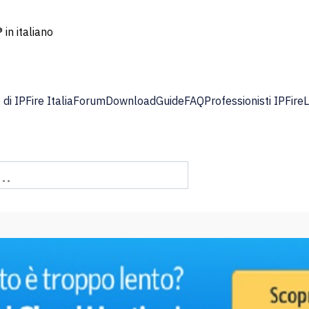
 in italiano
di IPFire Italia
Forum
Download
Guide
FAQ
Professionisti IPFire