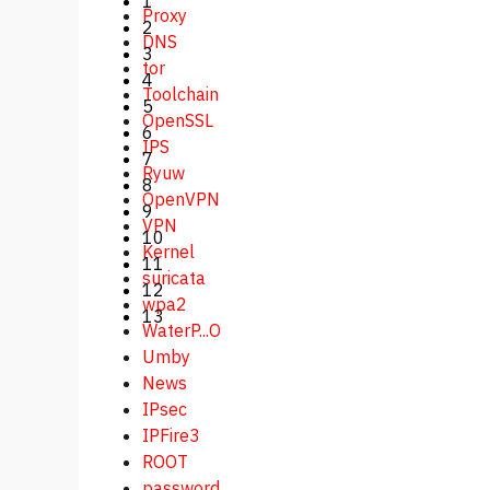
1
Proxy
2
DNS
3
tor
4
Toolchain
5
OpenSSL
6
IPS
7
Ryuw
8
OpenVPN
9
VPN
10
Kernel
11
suricata
12
wpa2
13
WaterP...O
Umby
News
IPsec
IPFire3
ROOT
password