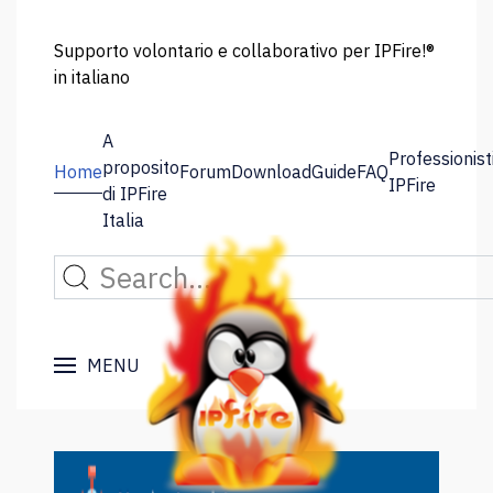
Supporto volontario e collaborativo per IPFire!®
in italiano
A
Professionist
proposito
Home
Forum
Download
Guide
FAQ
IPFire
di IPFire
Italia
MENU