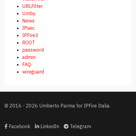
URLFilter
Umby
News
IPsec
IPFire3
ROOT
password
admin
FAQ
wireguard
© 2016 - 2026 Umberto Parma for IPFire Italia
Facebook
LinkedIn
Telegram