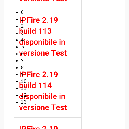
0
IPFire 2.19
1
2
build 113
3
disponibile in
4
5
versione Test
6
7
8
IPFire 2.19
9
10
build 114
11
disponibile in
12
13
versione Test