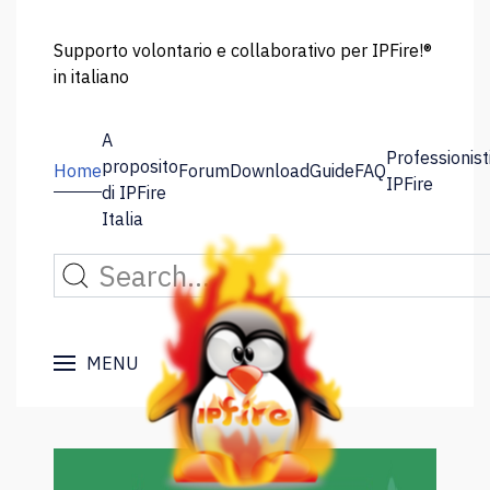
Supporto volontario e collaborativo per IPFire!®
in italiano
A
Professionist
proposito
Home
Forum
Download
Guide
FAQ
IPFire
di IPFire
Italia
MENU