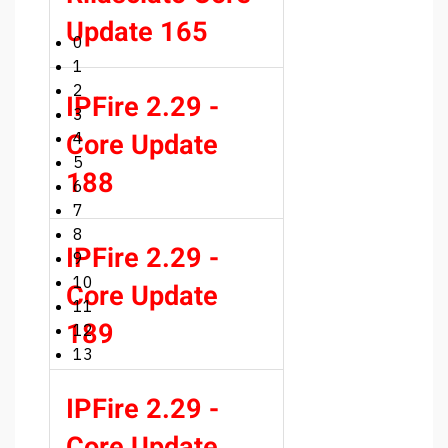
Update 165
0
1
2
IPFire 2.29 -
3
Core Update
4
5
188
6
7
8
IPFire 2.29 -
9
10
Core Update
11
189
12
13
IPFire 2.29 -
Core Update