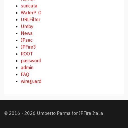
suricata
WaterP...O
URLFilter
Umby
News
IPsec
IPFire3
ROOT
password
admin
FAQ
wireguard
© 2016 - 2026 Umberto Parma for IPFire Italia