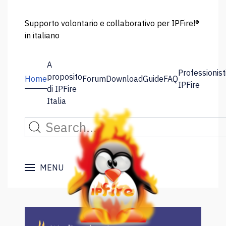
Supporto volontario e collaborativo per IPFire!®
in italiano
A
Professionist
proposito
Home
Forum
Download
Guide
FAQ
IPFire
di IPFire
Italia
MENU