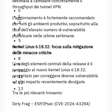
destinata a cambiare concretamente il
throughput dei tunnel VPN.
0
1
L’aggiornamento è fortemente raccomandato
2
per tutti gli ambienti produttivi, soprattutto alla
3
luce dell’elevato numero di vulnerabilità
4
pubblicate nelle ultime settimane.
5
6
Kernel Linux 6.18.32: focus sulla mitigazione
7
delle minacce critiche
8
Uno degli elementi centrali della release è il
9
passaggio al nuovo kernel Linux 6.18.32,
10
progettato per correggere diverse vulnerabilità
11
ad alto impatto recentemente divulgate.
12
13
Tra le più rilevanti troviamo:
Dirty Frag – ESP/IPsec (CVE-2026-43284)