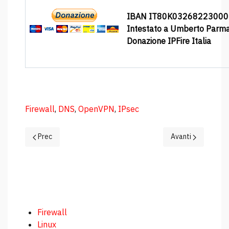
IBAN IT80K0326822300
Intestato a Umberto Parm
Donazione IPFire Italia
Firewall
,
DNS
,
OpenVPN
,
IPsec
Articolo precedente: IPFire 2.29 Core Update 203: il DNS cambi
Articolo successiv
Prec
Avanti
Firewall
Linux