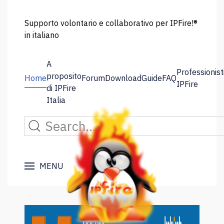
Supporto volontario e collaborativo per IPFire!®
in italiano
A
Professionist
proposito
Home
Forum
Download
Guide
FAQ
IPFire
di IPFire
Italia
MENU