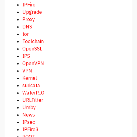
IPFire
Upgrade
Proxy
DNS
tor
Toolchain
OpenSSL
IPS
OpenVPN
VPN
Kernel
suricata
WaterP...O
URLFilter
Umby
News
IPsec
IPFire3
ROOT