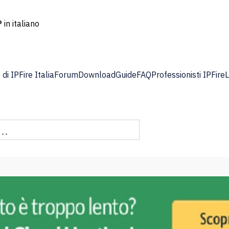
 in italiano
di IPFire Italia
Forum
Download
Guide
FAQ
Professionisti IPFire