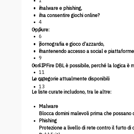
1
2
malware e phishing,
3
ma consentire giochi online?
4
5
Oppure:
6
7
pornografia e gioco d’azzardo,
8
mantenendo accesso a social e piattaforme
9
10
Con IPFire DBL è possibile, perché la logica è 
11
Le categorie attualmente disponibili
12
13
Le liste curate includono, tra le altre:
Malware
Blocca domini malevoli prima che possano dis
Phishing
Protezione a livello di rete contro il furto d