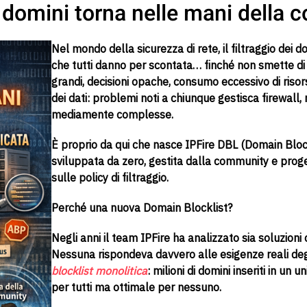
ei domini torna nelle mani della
Nel mondo della sicurezza di rete, il filtraggio dei 
che tutti danno per scontata… finché non smette d
grandi, decisioni opache, consumo eccessivo di risor
dei dati: problemi noti a chiunque gestisca firewall,
mediamente complesse.
È proprio da qui che nasce IPFire DBL (Domain Block
sviluppata da zero, gestita dalla community e progett
sulle policy di filtraggio.
Perché una nuova Domain Blocklist?
Negli anni il team IPFire ha analizzato sia soluzioni 
Nessuna rispondeva davvero alle esigenze reali degl
blocklist monolitica
: milioni di domini inseriti in u
per tutti ma ottimale per nessuno.