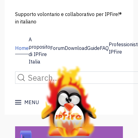
Supporto volontario e collaborativo per IPFire!®
in italiano
A
Professionist
proposito
Home
Forum
Download
Guide
FAQ
IPFire
di IPFire
Italia
MENU