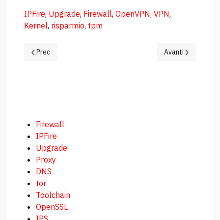
IPFire
,
Upgrade
,
Firewall
,
OpenVPN
,
VPN
,
Kernel
,
risparmio
,
tpm
Articolo precedente: La Comunità Italiana di IPFire: Due Occas
Articolo successiv
Prec
Avanti
Firewall
IPFire
Upgrade
Proxy
DNS
tor
Toolchain
OpenSSL
IPS