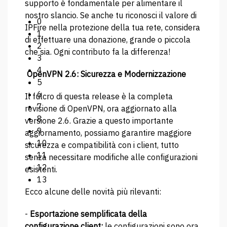
supporto è fondamentale per alimentare il
nostro slancio. Se anche tu riconosci il valore di
0
IPFire nella protezione della tua rete, considera
1
di effettuare una donazione, grande o piccola
2
che sia. Ogni contributo fa la differenza!
3
4
OpenVPN 2.6: Sicurezza e Modernizzazione
5
6
Il fulcro di questa release è la completa
7
revisione di OpenVPN, ora aggiornato alla
8
versione 2.6. Grazie a questo importante
9
aggiornamento, possiamo garantire maggiore
10
sicurezza e compatibilità con i client, tutto
11
senza necessitare modifiche alle configurazioni
12
esistenti.
13
Ecco alcune delle novità più rilevanti:
-
Esportazione semplificata della
configurazione client:
le configurazioni sono ora