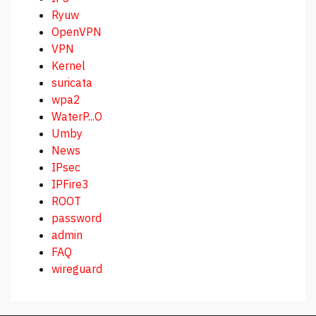
Ryuw
OpenVPN
VPN
Kernel
suricata
wpa2
WaterP...O
Umby
News
IPsec
IPFire3
ROOT
password
admin
FAQ
wireguard